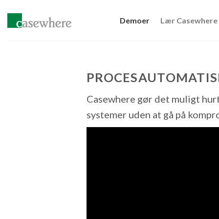
Skip
to
Demoer
Lær Casewhere
content
PROCESAUTOMATISE
Casewhere gør det muligt hurt
systemer uden at gå på kompro